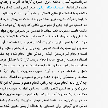
سازماندهی، کنترل، برنامه ریزی، سپردن کارها به افراد، و رهب
عقیده کارشناسان
هلدینگ نگاه آریایی
، مدیر کسی است که اداره اف
داشته و با استفاده از منابع انسانی و مادی آن را به نحو مطلوب 
کارفرما یا هیأت مدیره تعیین شده در واحد تحت سرپرستی خود فع
به حساب می آید. یکی از مهم ترین نکاتی که باید به آن توجه داش
داشته باشد، مدیریت باید بتواند با تضمین در دسترس بودن مواد ا
شرایطی را در سازمان ایجاد کند تا همه افراد بتوانند با اثربخشی 
باید ابتدا با اصول اولیه مدیریت آشنا باشیم و با استفاده از آ
بنابراین این مدیریت است که روی بهره‌ وری و اثربخشی سازمان اث
است (انجام کار درست)، اینکه از تلاش ‌های انجام شده چه مقدار
استفاده درست از منابع است (انجام درست کار) تا با حداقل هزینه ‌
فعالیت انجام شود. به این نکته توجه کند که مدیریت، هنر انجام 
کامل و هدفمند انجام می گیرد. تعریف مدیریت به بیان دیگر ا
مختلف و مشترکی را انجام دهند و برای دستیابی به اهداف مش
چه کاری باید انجام شود، چه زمانی انجام دهیم و ببینیم که این کا
نمی توان از هر کسی انتظار داشت. بسیاری افراد به صورت ذاتی 
مختلف به یک مدیر کارآمد بدل شد. با حضور در د
وره مدیریت MBA در اصفهان
به خوبی دریابید. به اعتقاد اصغر عبدلی مدیریت یک کنش هدف
تلاش های گروهی برای دستیابی به اهداف از پیش تعیین شده مشخ