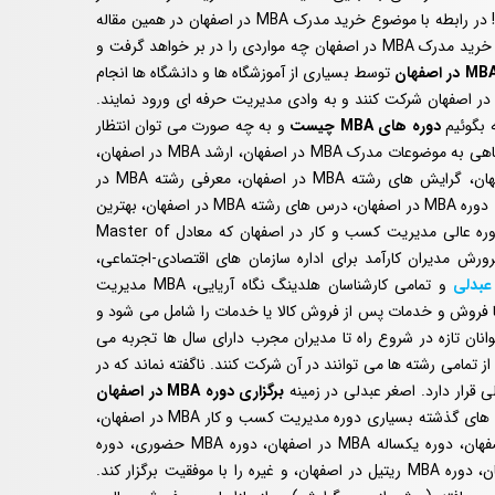
اصفهان نیز در دستور کار بسیاری از افراد قرار گرفته است! در رابطه با موضوع خرید مدرک MBA در اصفهان در همین مقاله
به صورت مفصل سخن خواهیم گفت و بیان می کنیم که خرید مدرک MBA در اصفهان چه مواردی را در بر خواهد گرفت و
توسط بسیاری از آموزشگاه ها و دانشگاه ها انجام
ی پذیرد و افراد علاقمند می توانند در انواع دوره MBA در اصفهان شرکت کنند و به وادی مدیریت حرفه ای ورود نمایند.
 بگوئیم
دوره های MBA چیست
و به چه صورت می توان انتظار
داشت مدرک MBA در اصفهان را دریافت نمود. مسلما نگاهی به موضوعات مدرک MBA در اصفهان، ارشد MBA در اصفهان،
منابع ارشد MBA در اصفهان، هزینه دوره MBA در اصفهان، گرایش های رشته MBA در اصفهان، معرفی رشته MBA در
اصفهان، معتبرترین مدرک MBA در اصفهان، سرفصل های دوره MBA در اصفهان، درس های رشته MBA در اصفهان، بهترین
دوره ی MBA در اصفهان، و غیره نیز خواهیم داشت. دوره عالی مدیریت کسب و کار در اصفهان که معادل Master of
Busin) است به منظور پرورش مدیران کارآمد برای اداره سازمان های اقتصادی-اجتماعی،
عبدلی
و تمامی کارشناسان هلدینگ نگاه آریایی، MBA مدیریت
تا فروش و خدمات پس از فروش کالا یا خدمات را شامل می شود و
انان تازه در شروع راه تا مدیران مجرب دارای سال ها تجربه می
تمامی رشته ها می توانند در آن شرکت کنند. ناگفته نماند که در
 قرار دارد. اصغر عبدلی در زمینه
برگزاری دوره MBA در اصفهان
بسیار فوق العاده عمل کرده است و توانسته در طول سال های گذشته بسیاری دوره مدیریت کسب و کار MBA در اصفهان،
دوره آنلاین MBA در اصفهان، دوره مجازی MBA در اصفهان، دوره یکساله MBA در اصفهان، دوره MBA حضوری، دوره
فشرده MBA در اصفهان، دوره تخصصی MBA در اصفهان، دوره MBA ریتیل در اصفهان، و غیره را با موفقیت برگزار کند.