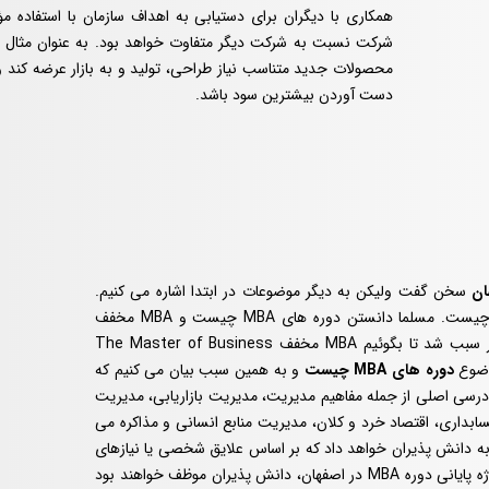
همکاری با دیگران برای دستیابی به اهداف سازمان با استفاده 
شرکت نسبت به شرکت دیگر متفاوت خواهد بود. به عنوان مثال 
محصولات جدید متناسب نیاز طراحی، تولید و به بازار عرضه کند و
دست آوردن بیشترین سود باشد.
سخن گفت ولیکن به دیگر موضوعات در ابتدا اشاره می کنیم.
برخی از شما عزیزان نمی دانید که رشته MBA مخفف چیست. مسلما دانستن دوره های MBA چیست و MBA مخفف
چیست می تواند جالب توجه و کارساز باشد. همین امر سبب شد تا بگوئیم MBA مخفف The Master of Business
دوره های MBA چیست
و به همین سبب بیان می کنیم که
یک برنامه درسی اصلی از جمله مفاهیم مدیریت، مدیریت بازاریابی، مدیریت
ابداری، اقتصاد خرد و کلان، مدیریت منابع انسانی و مذاکره می
یش های تخصصی MBA این امکان را به دانش پذیران خواهد داد که بر اساس علایق شخصی یا نیازهای
حرفه ‌ای، آموزش خود را تکمیل کنند و نهایتا در پایان پروژه پایانی دوره MBA در اصفهان، دانش پذیران موظف خواهند بود