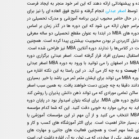
 و پیشنهاداتی ارائه دهند که این امر خود منجر به ایجاد فرصت
ا توسط
اصغر عبدلی
انجام گرفته و نتایج فوق العاده ای را نیز برای
 زده است. دوره های MBA در اصفهان در حال حاضر محبوب ‌ترین برنامه آموزشی و مدرک تحصیلی در
 امروزه نزدیک به سه هزار دوره MBA در سراسر جهان ارائه می‌ شود که این دوره‌ ها در گذر زمان بر اساس
نیازهای روز مدیریت کسب و کار در حال تغییر هستند. دوره های MBA در ابتدا به عنوان مقطع تحصیلی دو ساله معرفی
دلیل کاربردی ‌تر بودن محبوبیت بیشتری پیدا کرده است. همچنین
برای متقاضیانی که از نظر زمانی یا جغرافیایی امکان شرکت در کلاس‌ها را ندارند دوره آنلاین MBA نیز طراحی شده است.
ور مورد استقبال بسیاری افراد قرار گرفته است. اصغر عبدلی برگزاری دوره
آنلاین MBA را نیز در دستور کار خود دارد. بهترین دوره MBA در اصفهان را می توانید با ورود به دوره MBA اصغر عبدلی
و به چه کار می آید. در این راستا به این نکته اشاره می
کنیم که بسیاری افراد این پرسش را در ذهن دارند که آیا دوره MBA می تواند برای ایشان مثمر ثمر می باشد یا خیر. بسیاری
یان شرکت در انواع گرایش های رشته MBA می دانند دقیقا به چه چیزی دست خواهند یافت. به همین سبب اصغر
 تمامی دوره های MBA خود ابتدا به ساکن تمامی مورادی که می تواند ذهن دانش پذیران را روشن کند
بیان نماید تا ایشان به بهترین شکل ممکن آگاه شوند از نتایج دوره های MBA. برای اینکه بتوان امیدوار بود در پایان دوره
ت باید به برخی موارد به خوبی دقت کنید. این که شما کدام مؤسسه
آموزشی یا کلینیک کسب و کار را برای گذراندن دوره MBA انتخاب می ‌کنید و از آن مهم تر این مؤسسات آموزشی یا
، بسیار حائز اهمیت است. برای اکثر آموزشگاه های کسب و کار و
 شما مهم است و همچنین فعالیت ‌های جانبی و مهارت ‌های
هم باشد. یکی از مواردی که می توان به آن اشاره داشت این است